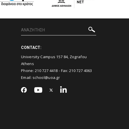
CONTACT:
University Campus 157 84, Zografou
Athens
Phone:
210 727 4418
- Fax:
210 727 4063
Email:
school@uoa.gr